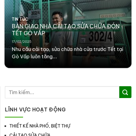
TIN TỨC
BÀN GIAO NHÀ CẢI TẠO SỬA CHỮA ĐÓN
TẾT GÒ VẤP
17/02/2025
Nhu cầu cải tạo, sửa chữa nhà cửa trước Tết tại
Gò Vấp luôn tăng...
LĨNH VỰC HOẠT ĐỘNG
THIẾT KẾ NHÀ PHỐ, BIỆT THỰ
CẢI TẠO SỬA CHỮA