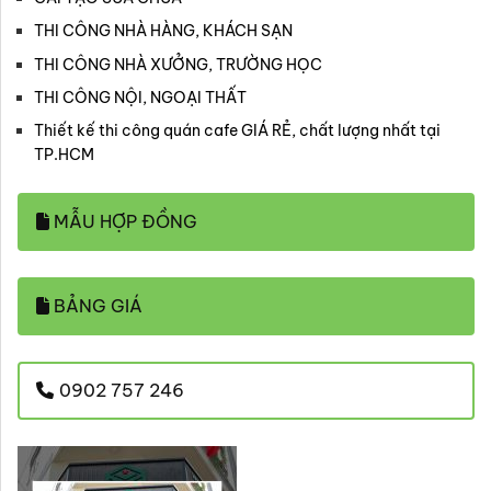
THI CÔNG NHÀ HÀNG, KHÁCH SẠN
THI CÔNG NHÀ XƯỞNG, TRƯỜNG HỌC
THI CÔNG NỘI, NGOẠI THẤT
Thiết kế thi công quán cafe GIÁ RẺ, chất lượng nhất tại
TP.HCM
MẪU HỢP ĐỒNG
BẢNG GIÁ
0902 757 246