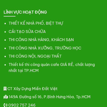
LĨNH VỰC HOẠT ĐỘNG
THIẾT KẾ NHÀ PHỐ, BIỆT THỰ
CẢI TẠO SỬA CHỮA
THI CÔNG NHÀ HÀNG, KHÁCH SẠN
THI CÔNG NHÀ XƯỞNG, TRƯỜNG HỌC
THI CÔNG NỘI, NGOẠI THẤT
Thiết kế thi công quán cafe GIÁ RẺ, chất lượng
nhất tại TP.HCM
CT Xây Dựng Miền Đất Việt
149A Đường số 16, P.Bình Hưng Hòa, Tp.HCM
0902 757 246