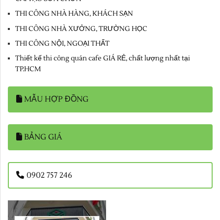
THI CÔNG NHÀ HÀNG, KHÁCH SẠN
THI CÔNG NHÀ XƯỞNG, TRƯỜNG HỌC
THI CÔNG NỘI, NGOẠI THẤT
Thiết kế thi công quán cafe GIÁ RẺ, chất lượng nhất tại
TP.HCM
MẪU HỢP ĐỒNG
BẢNG GIÁ
0902 757 246