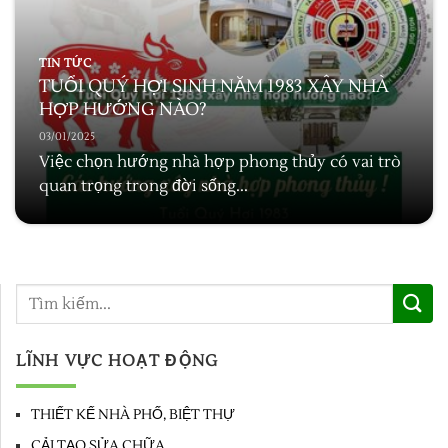
TIN TỨC
TUỔI QUÝ HỢI SINH NĂM 1983 XÂY NHÀ
HỢP HƯỚNG NÀO?
03/01/2025
Việc chọn hướng nhà hợp phong thủy có vai trò
quan trọng trong đời sống...
LĨNH VỰC HOẠT ĐỘNG
THIẾT KẾ NHÀ PHỐ, BIỆT THỰ
CẢI TẠO SỬA CHỮA