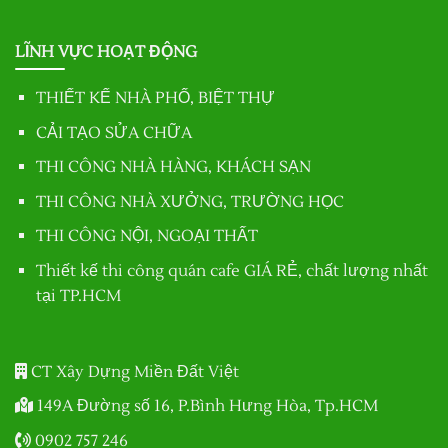
LĨNH VỰC HOẠT ĐỘNG
THIẾT KẾ NHÀ PHỐ, BIỆT THỰ
CẢI TẠO SỬA CHỮA
THI CÔNG NHÀ HÀNG, KHÁCH SẠN
THI CÔNG NHÀ XƯỞNG, TRƯỜNG HỌC
THI CÔNG NỘI, NGOẠI THẤT
Thiết kế thi công quán cafe GIÁ RẺ, chất lượng nhất
tại TP.HCM
CT Xây Dựng Miền Đất Việt
149A Đường số 16, P.Bình Hưng Hòa, Tp.HCM
0902 757 246