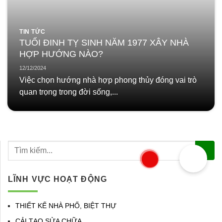
TIN TỨC
TUỔI ĐINH TỴ SINH NĂM 1977 XÂY NHÀ
HỢP HƯỚNG NÀO?
12/12/2024
Việc chọn hướng nhà hợp phong thủy đóng vai trò
quan trọng trong đời sống,...
LĨNH VỰC HOẠT ĐỘNG
THIẾT KẾ NHÀ PHỐ, BIỆT THỰ
CẢI TẠO SỬA CHỮA