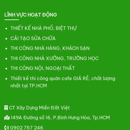
LĨNH VỰC HOẠT ĐỘNG
THIẾT KẾ NHÀ PHỐ, BIỆT THỰ
CẢI TẠO SỬA CHỮA
THI CÔNG NHÀ HÀNG, KHÁCH SẠN
THI CÔNG NHÀ XƯỞNG, TRƯỜNG HỌC
THI CÔNG NỘI, NGOẠI THẤT
Thiết kế thi công quán cafe GIÁ RẺ, chất lượng
nhất tại TP.HCM
CT Xây Dựng Miền Đất Việt
149A Đường số 16, P.Bình Hưng Hòa, Tp.HCM
0902 757 246