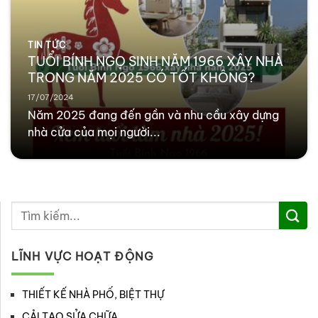
TIN TỨC
TUỔI BÍNH NGỌ SINH NĂM 1966 XÂY NHÀ
TRONG NĂM 2025 CÓ TỐT KHÔNG?
17/07/2024
Năm 2025 đang đến gần và nhu cầu xây dựng
nhà cửa của mọi người...
LĨNH VỰC HOẠT ĐỘNG
THIẾT KẾ NHÀ PHỐ, BIỆT THỰ
CẢI TẠO SỬA CHỮA