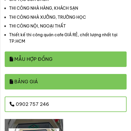
THI CÔNG NHÀ HÀNG, KHÁCH SẠN
THI CÔNG NHÀ XƯỞNG, TRƯỜNG HỌC
THI CÔNG NỘI, NGOẠI THẤT
Thiết kế thi công quán cafe GIÁ RẺ, chất lượng nhất tại
TP.HCM
MẪU HỢP ĐỒNG
BẢNG GIÁ
0902 757 246